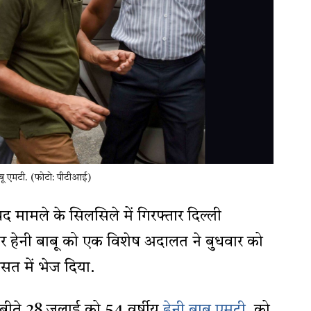
बाबू एमटी. (फोटो: पीटीआई)
 मामले के सिलसिले में गिरफ्तार दिल्ली
ेसर हेनी बाबू को एक विशेष अदालत ने बुधवार को
त में भेज दिया.
े बीते 28 जुलाई को 54 वर्षीय
हेनी बाबू एमटी
को