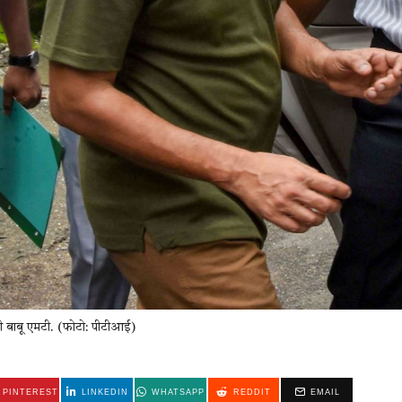
नी बाबू एमटी. (फोटो: पीटीआई)
PINTEREST
LINKEDIN
WHATSAPP
REDDIT
EMAIL