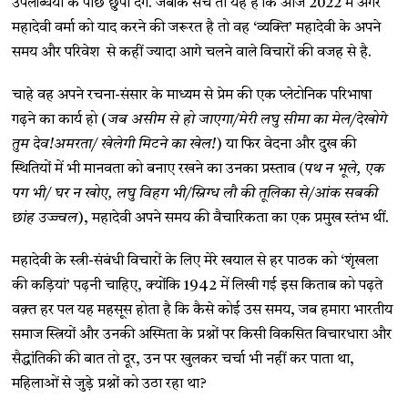
उपलब्धियों के पीछे छुपा देंगे. जबकि सच तो यह है कि आज 2022 में अगर
महादेवी वर्मा को याद करने की जरूरत है तो वह ‘व्यक्ति’ महादेवी के अपने
समय और परिवेश से कहीं ज्यादा आगे चलने वाले विचारों की वजह से है.
चाहे वह अपने रचना-संसार के माध्यम से प्रेम की एक प्लेटोनिक परिभाषा
गढ़ने का कार्य हो (
जब असीम से हो जाएगा/मेरी लघु सीमा का मेल/देखोगे
तुम देव!अमरता/ खेलेगी मिटने का खेल!
) या फिर वेदना और दुख की
स्थितियों में भी मानवता को बनाए रखने का उनका प्रस्ताव
(पथ न भूले, एक
पग भी/ घर न खोए, लघु विहग भी/स्निग्ध लौ की तूलिका से/आंक सबकी
छांह उज्ज्वल
), महादेवी अपने समय की वैचारिकता का एक प्रमुख स्तंभ थीं.
महादेवी के स्त्री-संबंधी विचारों के लिए मेरे खयाल से हर पाठक को ‘शृंखला
की कड़ियां’ पढ़नी चाहिए, क्योंकि 1942 में लिखी गई इस किताब को पढ़ते
वक़्त हर पल यह महसूस होता है कि कैसे कोई उस समय, जब हमारा भारतीय
समाज स्त्रियों और उनकी अस्मिता के प्रश्नों पर किसी विकसित विचारधारा और
सैद्धांतिकी की बात तो दूर, उन पर खुलकर चर्चा भी नहीं कर पाता था,
महिलाओं से जुड़े प्रश्नों को उठा रहा था?