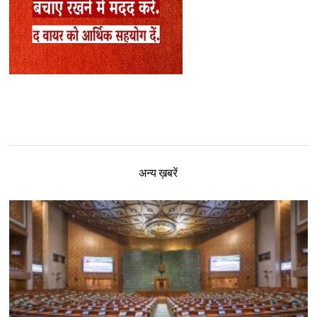
अन्य ख़बरें