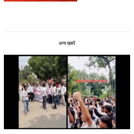
अन्य ख़बरें