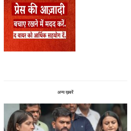
अन्य ख़बरें