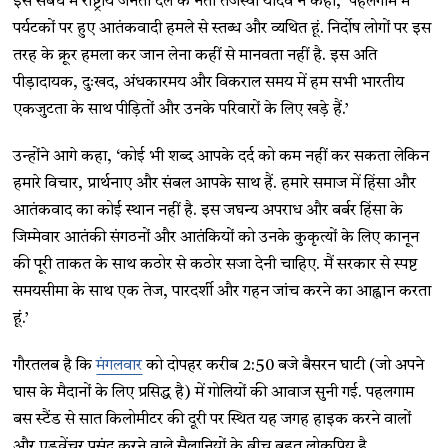
इस संबंध में राष्ट्रीय जनता दल के नेता तेजस्वी यादव ने कहा, ‘पहलगाम में
पर्यटकों पर हुए आतंकवादी हमले से स्तब्ध और व्यथित हूं. निर्दोष लोगों पर इस
तरह के क्रूर हमला कर जान लेना कहीं से मानवता नहीं है. इस अति
पीड़ादायक, दुःखद, अंधकारमय और विकराल समय में हम सभी भारतीय
एकजुटता के साथ पीड़ितों और उनके परिवारों के लिए खड़े हैं.’
उन्होंने आगे कहा, ‘कोई भी शब्द आपके दर्द को कम नहीं कर सकता लेकिन
हमारे विचार, प्रार्थनाए और संबल आपके साथ हैं. हमारे समाज में हिंसा और
आतंकवाद का कोई स्थान नहीं है. इस जघन्य अपराध और बर्बर हिंसा के
जिम्मेवार आतंकी संगठनों और आतंकियों को उनके कुकृत्यों के लिए कानून
की पूरी ताकत के साथ कठोर से कठोर सजा देनी चाहिए. मैं सरकार से स्पष्ट
समयसीमा के साथ एक तेज, पारदर्शी और गहन जांच करने का आह्वान करता
हूं.’
गौरतलब है कि
मंगलवार
को दोपहर करीब 2:50 बजे बैसरन घाटी (जो अपने
घास के मैदानों के लिए प्रसिद्ध है) में गोलियों की आवाज सुनी गई. पहलगाम
बस स्टैंड से सात किलोमीटर की दूरी पर स्थित यह जगह हाइक करने वालों
और एडवेंचर पसंद करने वाले सैलानियों के बीच बहुत लोकप्रिय है.