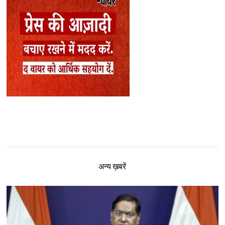
अन्य ख़बरें