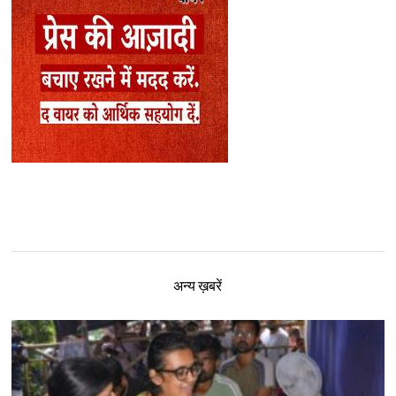
अन्य ख़बरें