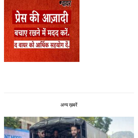
अन्य ख़बरें