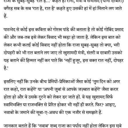
राजा के सुबह-सुबह ‘रात है…’ कहते ही रानी, मंत्री व सभासद (यानी दरबारी)
वगैरह सब के सब ‘रात है, रात है’ कहते हुए उसकी हां में हां मिलाने लग जाते
हैं.
पाठभेद से कोई इस कविता को गोरख पांडे की बताता है तो कोई गोबिंद प्रसाद
की और जब-तब इसे लेकर विवाद भी खड़ा हो जाता है. लेकिन इस बात को
लेकर कभी कतई कोई विवाद नहीं होता कि राजा सुबह-सुबह तो क्या, भरी
दोपहरी को भी रात बताने लग जाए तो खुशामदी मंत्री, संतरी व दरबारी उसको
यह बताने की हिम्मत नहीं कर पाते कि ‘नहीं हुजूर, इस वक्त रात नहीं, दोपहर
है.’
इसलिए नहीं कि उनके बीच प्रेमियों-प्रेमिकाओं जैसा कोई ‘तुम दिन को अगर
रात कहो, रात कहेंगे’ या ‘अपनी जुबां से आपके जज़्बात कहेंगे’ जैसा करार
होता हो और वे उसके टूटने को लेकर डर जाते हों. वे यह खुशामद सिर्फ
स्वामिभक्ति या राजभक्ति से प्रेरित होकर भी नहीं ही करते. फिर? आइए,
नवाबों के जमाने की सूबा-ए-अवध की एक नजीर से समझते हैं.
जानकार बताते हैं कि ‘नवाब’ शब्द राजा का पर्याय नहीं होता लेकिन इस सूबे