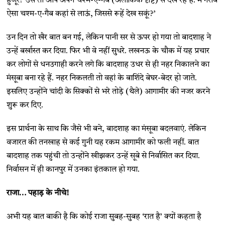
हुजूर? उसे तो आप अपने चश्म-ए-गैब (अलौकिक दृष्टि) से देख रहे हैं. मैं गरीब
ऐसा चश्म-ए-गैब कहां से लाऊं, जिससे रूहें देख सकूं?’
उन दिन तो खैर बात बन गई, लेकिन पानी सर से ऊपर हो गया तो बादशाह ने
उन्हें बर्खास्त कर दिया. फिर भी वे नहीं सुधरे. लखनऊ के चौक में यह प्रचार
कर लोगों से धनउगाही करने लगे कि बादशाह उधर से ही नहर निकालने का
मंसूबा बना रहे हैं. नहर निकलती तो वहां के बाशिंदे बेघर-बेदर हो जाते.
इसलिए उन्होंने चांदी के सिक्कों से भरे तोड़े (थैले) आगामीर की नजर करने
शुरू कर दिए.
इस प्रार्थना के साथ कि जैसे भी बने, बादशाह का मंसूबा बदलवाएं. लेकिन
वजारत की तनखाह से कई गुनी यह रकम आगामीर को फली नहीं. बात
बादशाह तक पहुंची तो उन्होंने खीझकर उन्हें सूबे से निर्वासित कर दिया.
निर्वासन में ही कानपुर में उनका इंतकाल हो गया.
राजा… पहाड़ के नीचे!
अभी यह बात बाकी है कि कोई राजा सुबह-सुबह ‘रात है’ क्यों कहता है