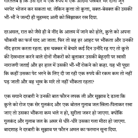
गौरतलब है कि उस दौर में एक रुपये में एक आदमी पखवारे भर दोनों जून
भरपेट भोजन कर सकता था. लेकिन कुत्ता तो कुत्ता, वक्त-बेवक्त की उसकी
भौं-भौं ने जल्दी ही मुहम्मद अली को खिझाकर रख दिया.
दरअसल, रात को जैसे ही वे नींद के आलम में जाने को होते, कुत्ते को अपना
चौकसी का फर्ज याद आ जाता. फिर तो वह हर आहट पर भौंकता और उनकी
नींद हराम करता रहता. इस चक्कर में बेचारे कई दिन उनींदे रह गए तो कुत्ते
की देखभाल करने वाले दोनों नौकरों को बुलाकर उसकी बेहूदगी पर खासी
नाराजगी जताई और हर हाल में उसकी भौं-भौं रोकने को कहा. यह भी पूछा
कि कहीं उसका पेट भरने के लिए दी जा रही एक रुपये की रकम कम तो नहीं
पड़ जाती और वह भूख के मारे तो नहीं भौंकता रहता?
एक सयाने दरबारी ने उनकी बात फौरन लपक ली और सुझाव दे डाला कि
कुत्ते को रोज एक सेर गुलकंद और एक बोतल गुलाब जल खिला-पिलाकर रखा
जाए तो उसका भौंकना कम भले न हो, सुरीला जरूर हो जाएगा. क्योंकि
गुलकंद और गुलाब जल के असर से धीरे-धीरे उसका गला मीठा हो जाएगा.
बादशाह ने दरबारी के सुझाव पर फौरन अमल का फरमान सुना दिया.