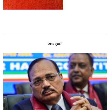
अन्य ख़बरें