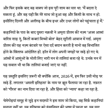
और फिर इसके बाद वह वाक्य जो इस पूरी शाम का सार था: ‘मैं बदला दे
सकता हूं. और वह यही कि मेरे साथ जो हुआ वह और किसी के साथ न हो.
इसीलिए दिल्ली और अलीगढ़ के बीच इधर और उधर लोगों को पहुंचाता हूं मैं.’
कहानियों के पाठ के बाद युसरा नक़वी ने अमृता प्रीतम की नज़्म ‘अज्ज आखां
वारिस शाह नूं, कितों कबरां विच्चों बोल’ बेहद सुरीली आवाज में गाई. अमृता
प्रीतम की यह नज़्म बंटवारे पर ऐसा दर्द बयान करती है मानो वह विभाजित
होने के खिलाफ आंदोलित हों. हॉल में लोग अपनी जगहों पर खड़े हो गए थे.
आंखों में आसूंओं के मोती लिए भारी मन से तालियां बजा रहे थे. उनके मन में
यह सवाल भी था कि तालियां बजाई जाएं या नहीं.
यह प्रस्तुति इसलिए ज़रूरी थी क्योंकि आज, 2026 में, हम फिर उसी मोड़ पर
खड़े हैं. लगातार ‘असली इतिहास’ के नाम पर झूठ फैलाया जा रहा है. नफ़रत
को ‘गौरव’ का नाम दिया जा रहा है. और हिंसा को ‘न्याय’ कहा जा रहा है.
चेमेगोइयां समूह से जुड़े इन सदस्यों ने इस शाम जो किया, वह सिर्फ़ कहानियां
सुनाना नहीं था. यह इतिहास को इंसानियत की भाषा में पढ़ना था. यह याद