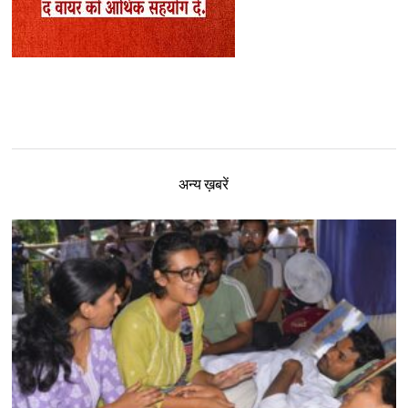
अन्य ख़बरें