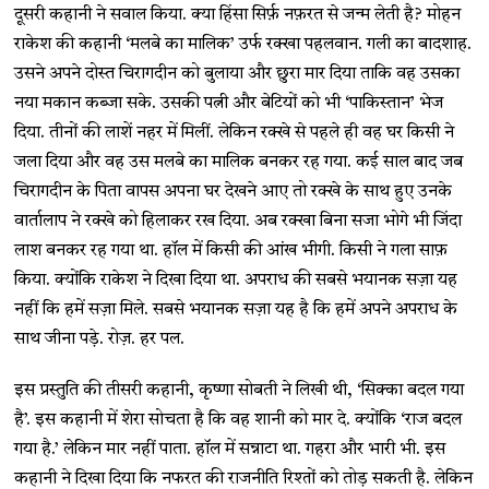
दूसरी कहानी ने सवाल किया. क्या हिंसा सिर्फ़ नफ़रत से जन्म लेती है? मोहन
राकेश की कहानी ‘मलबे का मालिक’ उर्फ रक्खा पहलवान. गली का बादशाह.
उसने अपने दोस्त चिरागदीन को बुलाया और छुरा मार दिया ताकि वह उसका
नया मकान कब्जा सके. उसकी पत्नी और बेटियों को भी ‘पाकिस्तान’ भेज
दिया. तीनों की लाशें नहर में मिलीं. लेकिन रक्खे से पहले ही वह घर किसी ने
जला दिया और वह उस मलबे का मालिक बनकर रह गया. कई साल बाद जब
चिरागदीन के पिता वापस अपना घर देखने आए तो रक्खे के साथ हुए उनके
वार्तालाप ने रक्खे को हिलाकर रख दिया. अब रक्खा बिना सजा भोगे भी जिंदा
लाश बनकर रह गया था. हॉल में किसी की आंख भीगी. किसी ने गला साफ़
किया. क्योंकि राकेश ने दिखा दिया था. अपराध की सबसे भयानक सज़ा यह
नहीं कि हमें सज़ा मिले. सबसे भयानक सज़ा यह है कि हमें अपने अपराध के
साथ जीना पड़े. रोज़. हर पल.
इस प्रस्तुति की तीसरी कहानी, कृष्णा सोबती ने लिखी थी, ‘सिक्का बदल गया
है’. इस कहानी में शेरा सोचता है कि वह शानी को मार दे. क्योंकि ‘राज बदल
गया है.’ लेकिन मार नहीं पाता. हॉल में सन्नाटा था. गहरा और भारी भी. इस
कहानी ने दिखा दिया कि नफरत की राजनीति रिश्तों को तोड़ सकती है. लेकिन