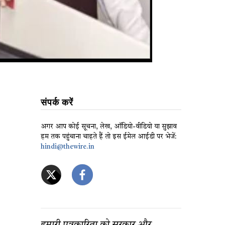
संपर्क करें
अगर आप कोई सूचना, लेख, ऑडियो-वीडियो या सुझाव
हम तक पहुंचाना चाहते हैं तो इस ईमेल आईडी पर भेजें:
hindi@thewire.in