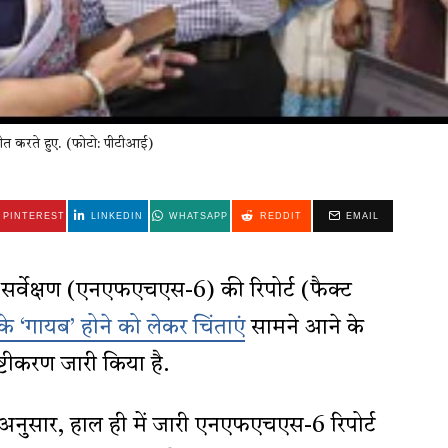
 बातचीत करते हुए. (फोटो: पीटीआई)
PINTEREST
LINKEDIN
WHATSAPP
REDDIT
EMAIL
्थ्य सर्वेक्षण (एनएफएचएस-6) की रिपोर्ट (फैक्ट
 के ‘गायब’ होने को लेकर चिंताएं
सामने आने के
स्पष्टीकरण जारी किया है.
े अनुसार, हाल ही में जारी एनएफएचएस-6 रिपोर्ट