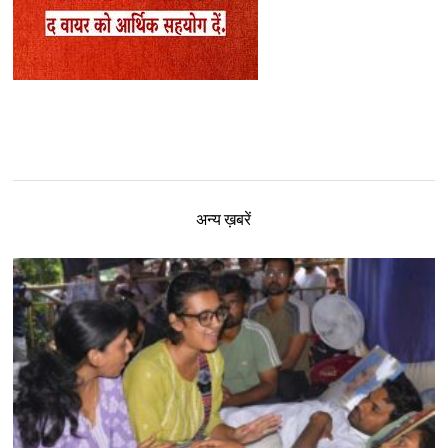
अन्य ख़बरें