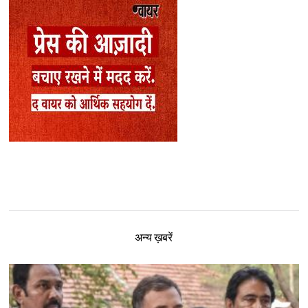
अन्य ख़बरें