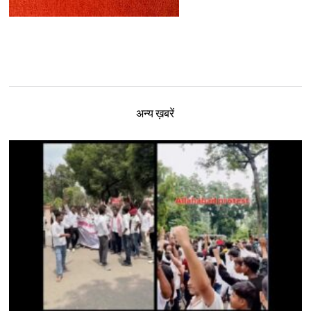
अन्य ख़बरें