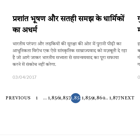
प्रशांत भूषण और सतही ​समझ के धार्मिकों
का अधर्म
भारतीय परंपरा और लड़कियों की सुरक्षा की ओट में पुरानी पीढ़ी का
ह
आधुनिकता विरोध एक ऐसे सांस्कृतिक साम्राज्यवाद को मज़बूती दे रहा
ब
है जो आगे जाकर भारतीय सभ्यता से समन्वयवाद का पूरा सफाया
ग
करने में संकोच नहीं करेगा.
ग
03/04/2017
PREVIOUS
1
…
1,856
1,857
1,858
1,859
1,860
…
1,877
NEXT