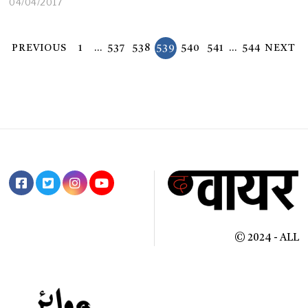
04/04/2017
PREVIOUS
1
…
537
538
539
540
541
…
544
NEXT
© 2024 - ALL