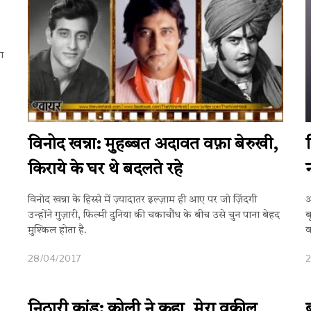
ो
ा
विनोद खन्ना: मुहब्बत अदावत वफ़ा बेरुखी,
किराये के घर थे बदलते रहे
विनोद खन्ना के हिस्से में ज़्यादातर इल्ज़ाम ही आए पर जो ज़िंदगी
अ
उन्होंने गुज़ारी, फिल्मी दुनिया की चकाचौंध के बीच उसे चुन पाना बेहद
ब
मुश्किल होता है.
व
28/04/2017
2
निठारी कांड: कोली ने कहा, मेरा वकील