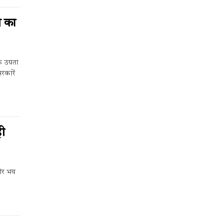
े का
 उग्रता
रकारें
ही
 और भय