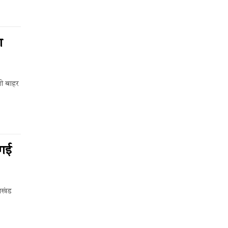
ा
भी बाहर
 गई
 अखंड