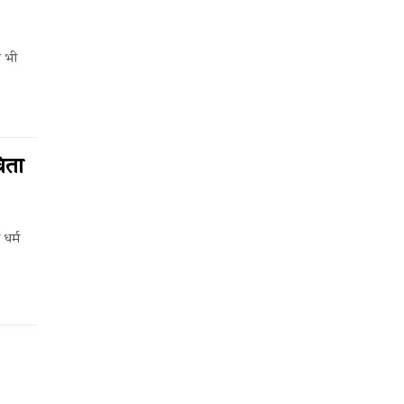
छ भी
िता
 धर्म