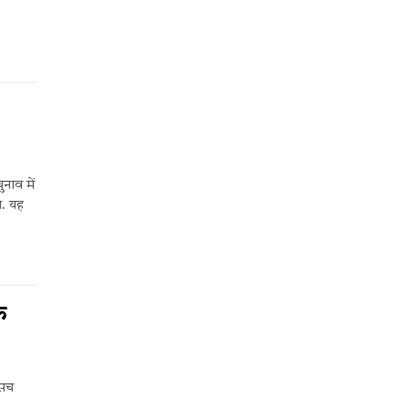
ुनाव में
ा. यह
े
 सच