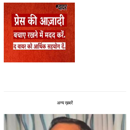
अन्य ख़बरें