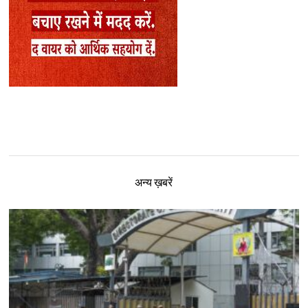
अन्य ख़बरें