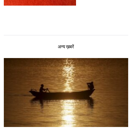
अन्य ख़बरें