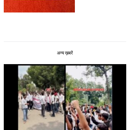
अन्य ख़बरें