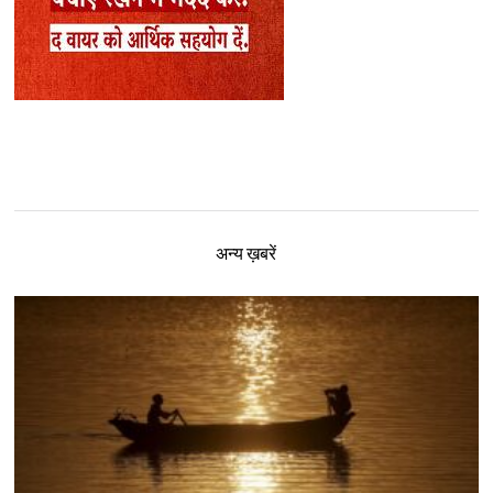
अन्य ख़बरें