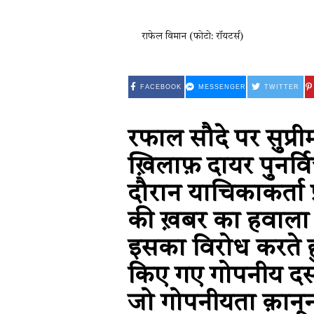
राफेल विमान (फोटो: रॉयटर्स)
FACEBOOK
MESSENGER
TWITTER
रफाल सौदे पर सुप्रीम
ख़िलाफ़ दायर पुनर्व
दौरान याचिकाकर्ता 
की ख़बर का हवाला द
इसका विरोध करते ह
किए गए गोपनीय दस्
जो गोपनीयता क़ानून