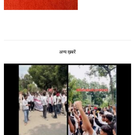
अन्य ख़बरें