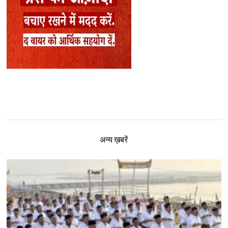
अन्य ख़बरें