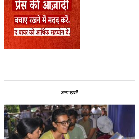
अन्य ख़बरें