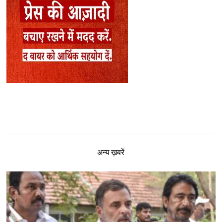
अन्य ख़बरें