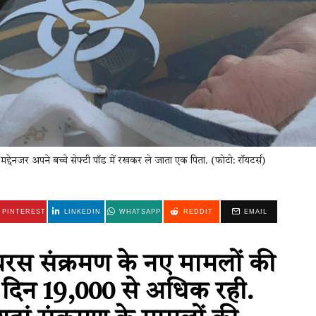
 मद्देनजर अपने बच्चे सेफ्टी पॉड में रखकर ले जाता एक पिता. (फोटो: रॉयटर्स)
PINTEREST
LINKEDIN
WHATSAPP
REDDIT
EMAIL
यरस संक्रमण के नए मामलों की
े दिन 19,000 से अधिक रही.