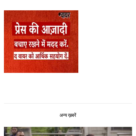
अन्य ख़बरें