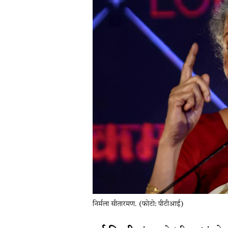
निर्मला सीतारमण. (फोटो: पीटीआई)