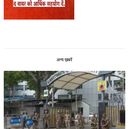
अन्य ख़बरें