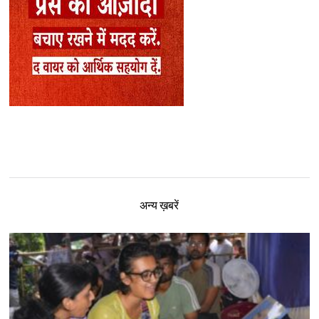
अन्य ख़बरें