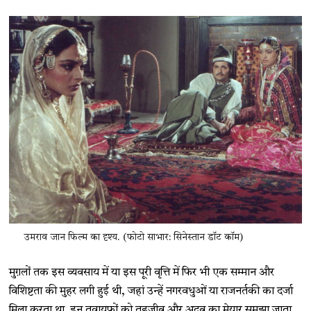
उमराव जान फिल्म का दृश्य. (फोटो साभार: सिनेस्तान डॉट कॉम)
मुग़लों तक इस व्यवसाय में या इस पूरी वृत्ति में फिर भी एक सम्मान और
विशिष्टता की मुहर लगी हुई थी, जहां उन्हें नगरवधुओं या राजनर्तकी का दर्जा
मिला करता था. इन तवायफ़ों को तहज़ीब और अदब का मेयार समझा जाता