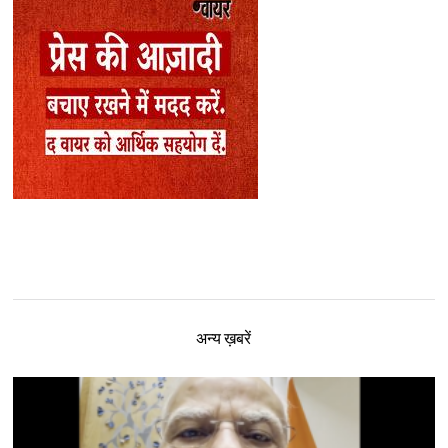
अन्य ख़बरें