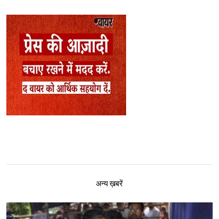
अन्य ख़बरें