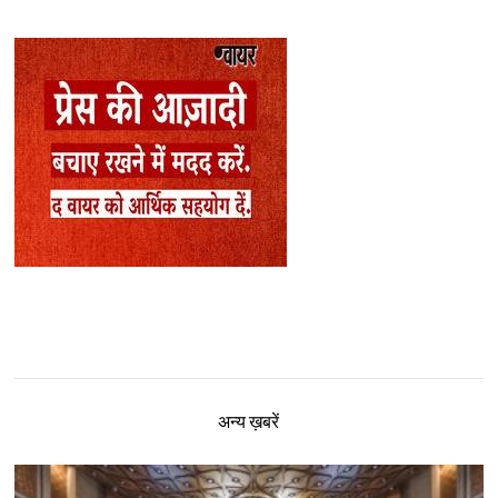
अन्य ख़बरें