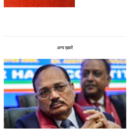
अन्य ख़बरें