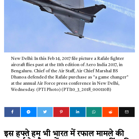
New Delhi: In this Feb 14, 2017 file picture a Rafale fighter
aircraft flies past at the 11th edition of Aero India 2017, in
Bengaluru. Chief of the Air Staff, Air Chief Marshal BS
Dhanoa defended the Rafale purchase as "a game changer"
at the annual Air Force press conference in New Delhi,
Wednesday. (PTI Photo) (PTI10_3_2018_000110B)
इस हफ्ते हम भी भारत में रफाल मामले की