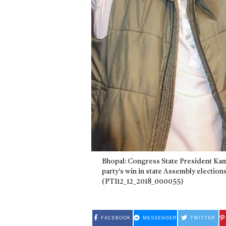
Bhopal: Congress State President Kamal
party's win in state Assembly electio
(PTI12_12_2018_000055)
FACEBOOK
MESSENGER
TWITTER