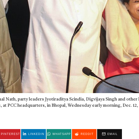
 Nath, party leaders Jyotiraditya Scindia, Digvijaya Singh and other l
ns, at PCC headquarters, in Bhopal, Wednesday early morning, Dec. 12,
PINTEREST
LINKEDIN
WHATSAPP
REDDIT
EMAIL