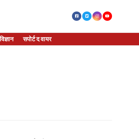
विज्ञान
सपोर्ट द वायर