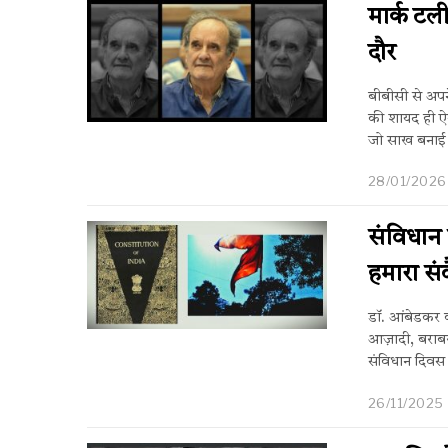
मार्क टल
दौर
बीबीसी से अप
की शायद ही ऐस
जो साख बनाई 
28/01/2026
संविधान
हमारा संव
डॉ. आंबेडकर का
आज़ादी, बराबरी
संविधान दिवस प
26/11/2025