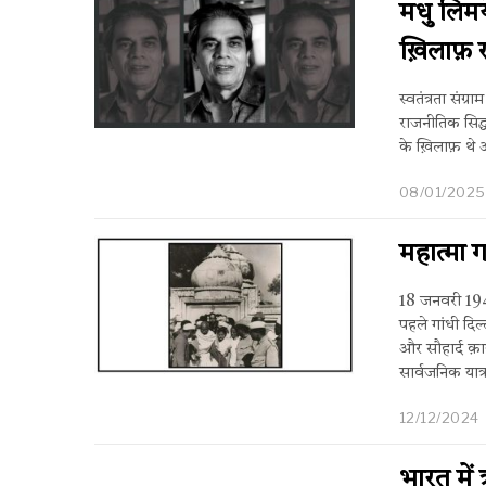
मधु लिमये
ख़िलाफ़ ख
स्वतंत्रता संग
राजनीतिक सिद्ध
के ख़िलाफ़ थे औ
08/01/2025
महात्मा ग
18 जनवरी 194
पहले गांधी दिल
और सौहार्द क़ा
सार्वजनिक यात्र
12/12/2024
भारत में 