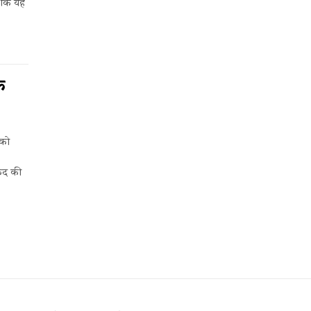
ा कि यह
े
 को
़ैद की