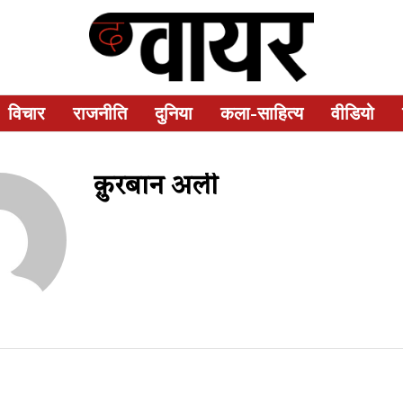
विचार
राजनीति
दुनिया
कला-साहित्य
वीडियो
क़ुरबान अली