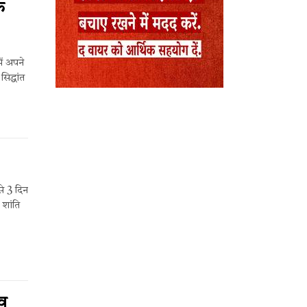
े
ें अपने
िद्धांत
े 3 दिन
 शांति
ेव