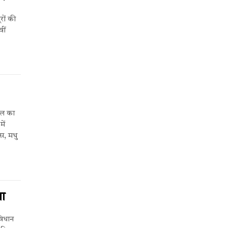
रों की
ीं
यल का
ें
ीस, मधु
था
विधान