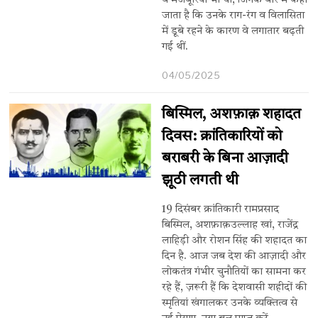
वे मजबूरियां भी थीं, जिनके बारे में कहा
जाता है कि उनके राग-रंग व विलासिता
में डूबे रहने के कारण वे लगातार बढ़ती
गई थीं.
04/05/2025
बिस्मिल, अशफ़ाक़ शहादत
दिवस: क्रांतिकारियों को
बराबरी के बिना आज़ादी
झूठी लगती थी
19 दिसंबर क्रांतिकारी रामप्रसाद
बिस्मिल, अशफ़ाक़उल्लाह खां, राजेंद्र
लाहिड़ी और रोशन सिंह की शहादत का
दिन है. आज जब देश की आज़ादी और
लोकतंत्र गंभीर चुनौतियों का सामना कर
रहे हैं, ज़रूरी हैं कि देशवासी शहीदों की
स्मृतियां खंगालकर उनके व्यक्तित्व से