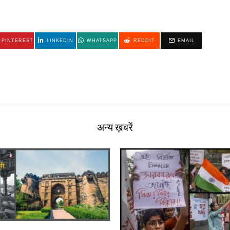
PINTEREST
LINKEDIN
WHATSAPP
REDDIT
EMAIL
अन्य ख़बरें