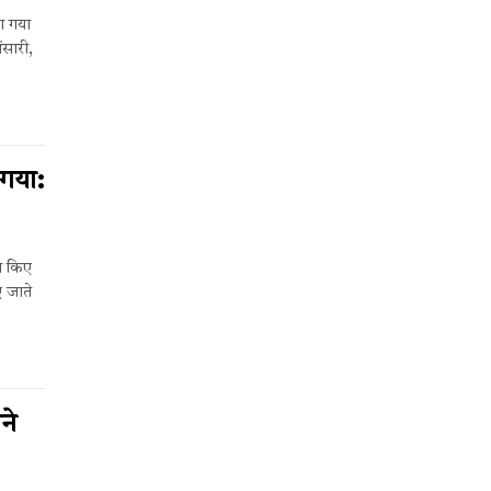
ा गया
ंसारी,
गया:
ा किए
ए जाते
ने