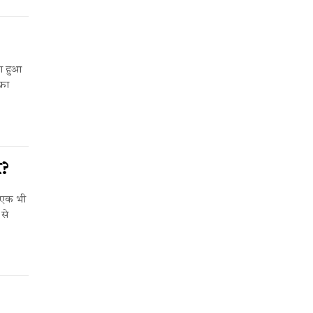
गा हुआ
फ़ा
र?
ं एक भी
 से