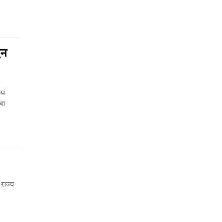
िन
ेस
था
राज्य