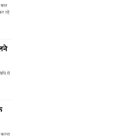
 बात
कर रहे
लने
धि में
े
्ट करना