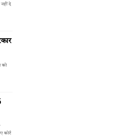
नहीं दे
सरकार
ले को
6
ी
ए कोर्ट