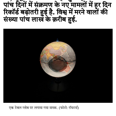
पांच दिनों में संक्रमण के नए मामलों में हर दिन
रिकॉर्ड बढ़ोतरी हुई है. विश्व में मरने वालों की
संख्या पांच लाख के क़रीब हुई.
एक टेबल ग्लोब पर लगाया गया मास्क. (फोटो: रॉयटर्स)