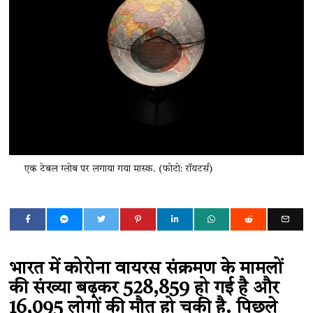
एक टेबल ग्लोब पर लगाया गया मास्क. (फोटो: रॉयटर्स)
भारत में कोरोना वायरस संक्रमण के मामलों
की संख्या बढ़कर 528,859 हो गई है और
16,095 लोगों की मौत हो चुकी है. पिछले