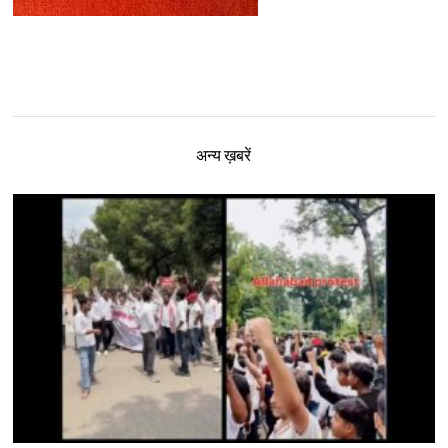
अन्य ख़बरें