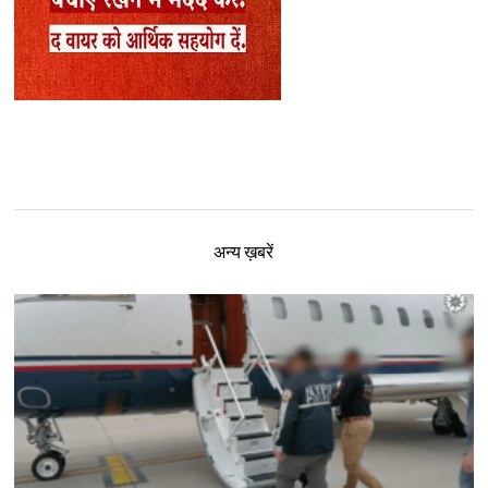
अन्य ख़बरें