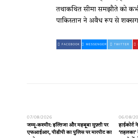
तथाकथित सीमा समझौते को कभी म
पाकिस्तान ने अवैध रूप से शक्स
FACEBOOK
MESSENGER
TWITTER
07/08/2026
06/08/2
जम्मू-कश्मीर: इल्तिजा और महबूबा मुफ़्ती पर
हाईकोर्ट 
एफआईआर, पीडीपी का पुलिस पर मारपीट का
‘तहलका’ क