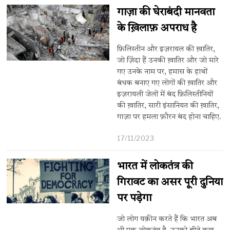
गाज़ा की घेराबंदी मानवता
के ख़िलाफ़ अपराध है
फ़िलिस्तीन और इज़रायल की ख़ातिर,
जो ज़िंदा हैं उनकी ख़ातिर और जो मारे
गए उनके नाम पर, हमास के हाथों
बंधक बनाए गए लोगों की ख़ातिर और
इज़रायली जेलों में बंद फ़िलिस्तीनियों
की ख़ातिर, सारी इंसानियत की ख़ातिर,
गाज़ा पर हमला फ़ौरन बंद होना चाहिए.
17/11/2023
भारत में लोकतंत्र की
गिरावट का असर पूरी दुनिया
पर पड़ेगा
जो लोग यक़ीन करते हैं कि भारत अब