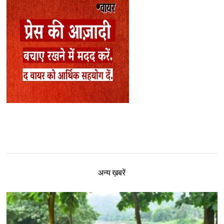
अन्य ख़बरें